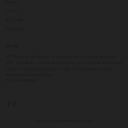
Karriere
Presse
B2B Login
Image bank
OM OS
DAY Birger et Mikkelsen er et københavnsk modebrand, grundlagt i
1997. Med rødder i skandinavisk enkelhed og en moderne bohemeånd
skaber vi tidløse kollektioner til kvinder, der værdsætter kvalitet,
autenticitet og personlig stil.
CVR .NR 40848517
© 2026 - Day Birger et Mikkelsen Denmark