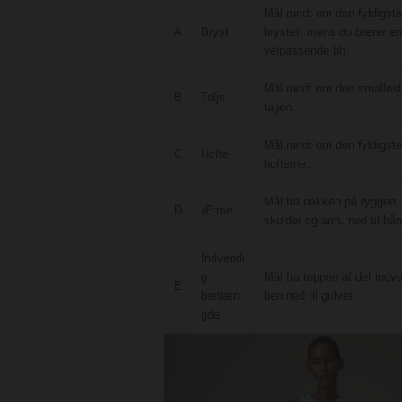
Mål rundt om den fyldigste
A
Bryst
brystet, mens du bærer en
velpassende bh.
Mål rundt om den smallest
B
Talje
taljen.
Mål rundt om den fyldigste
C
Hofte
hofterne.
Mål fra nakken på ryggen,
D
Ærme
skulder og arm, ned til hån
Indvendi
g
Mål fra toppen af det indv
E
benlæn
ben ned til gulvet.
gde