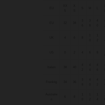
XX
X
EU
S
M
L
S
S
3
3
4
EU
32
34
6
8
0
1
1
UK
4
6
8
0
2
US
0
2
4
6
8
4
4
4
Italien
38
40
2
4
6
3
4
4
Frankrig
34
36
8
0
2
Australie
1
1
1
6
8
n
0
2
4