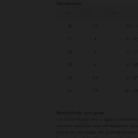
Skostørrelser
EU
UK
US
36
3,5
5,5 – 
37
4
6 – 6,
38
5
7 – 7,
39
6
8 – 8,
40
6,5
9 – 9,
41
7,5
10 – 10
Modelbilleder som guide
I de fleste tilfælde viser vi også et modelbille
sammen med information om modellens højd
hvilken str. hun bruger. Det giver dig en bedre