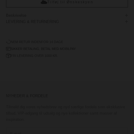
Tilføj til Ønskeskyen
Beskrivelse
LEVERING & RETURNERING
NEM RETUR INDENFOR 14 DAGE
SIKKER BETALING. BETAL MED MOBILPAY
FRI LEVERING OVER 1000 KR.
NYHEDER & FORDELE
Tilmeld dig vores nyhedsbrev og nyd særlige fordele som eksklusive
tilbud, VIP-adgang til udsalg og nye kollektioner samt masser af
inspiration.