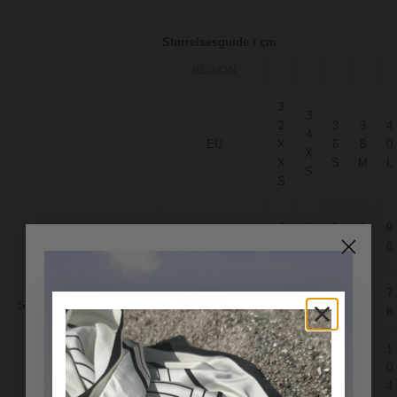
Størrelsesguide i cm
REGION
3
3
2
3
3
4
4
EU
X
6
8
0
X
X
S
M
L
S
S
8
8
8
9
9
A – Bryst
0
4
8
2
6
6
6
7
7
7
B – Talje
Størrelse:
Størrelsesoversigt
2
6
0
4
8
1
1
8
9
9
C – Hofte
0
0
8
2
6
0
4