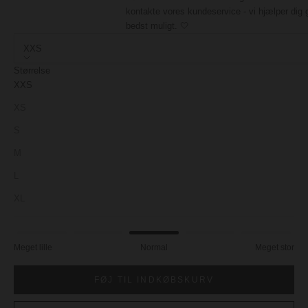
kontakte vores kundeservice - vi hjælper dig 
bedst muligt. 🤍
XXS
Størrelse
XXS
XS
S
M
L
XL
Meget lille
Normal
Meget stor
FØJ TIL INDKØBSKURV