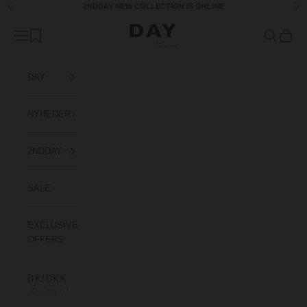
Spring til indhold
2NDDAY
NEW COLLECTION
IS ONLINE
Forrige
Næ
Day Birger et Mikkelsen Denmark
Åbn navigationsmenu
Åbn søgefu
Åbn in
DAY
NYHEDER
2NDDAY
SALE
EXCLUSIVE
OFFERS
DK/DKK
LOG PÅ