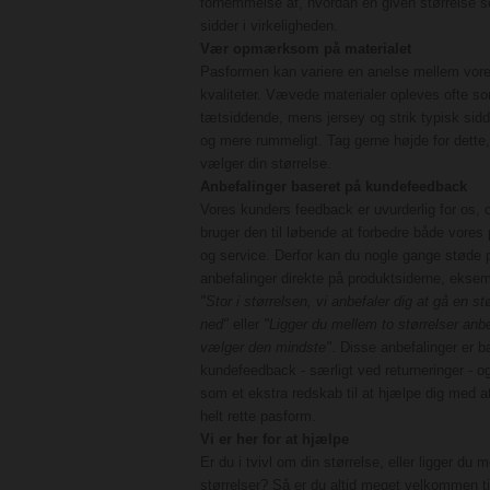
fornemmelse af, hvordan en given størrelse s
sidder i virkeligheden.
Vær opmærksom på materialet
Pasformen kan variere en anelse mellem vor
kvaliteter. Vævede materialer opleves ofte s
tætsiddende, mens jersey og strik typisk sidd
og mere rummeligt. Tag gerne højde for dette,
vælger din størrelse.
Anbefalinger baseret på kundefeedback
Vores kunders feedback er uvurderlig for os, o
bruger den til løbende at forbedre både vores
og service. Derfor kan du nogle gange støde 
anbefalinger direkte på produktsiderne, ekse
"Stor i størrelsen, vi anbefaler dig at gå en st
ned"
eller
"Ligger du mellem to størrelser anbe
vælger den mindste"
. Disse anbefalinger er b
kundefeedback - særligt ved returneringer - o
som et ekstra redskab til at hjælpe dig med a
helt rette pasform.
Vi er her for at hjælpe
Er du i tvivl om din størrelse, eller ligger du 
størrelser? Så er du altid meget velkommen ti