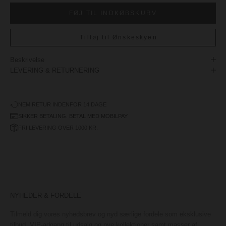
FØJ TIL INDKØBSKURV
Tilføj til Ønskeskyen
Beskrivelse
LEVERING & RETURNERING
NEM RETUR INDENFOR 14 DAGE
SIKKER BETALING. BETAL MED MOBILPAY
FRI LEVERING OVER 1000 KR.
NYHEDER & FORDELE
Tilmeld dig vores nyhedsbrev og nyd særlige fordele som eksklusive
tilbud, VIP-adgang til udsalg og nye kollektioner samt masser af