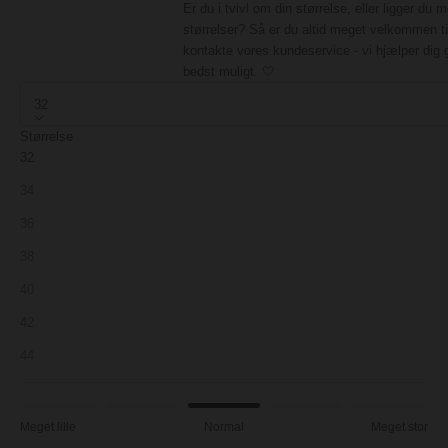
Er du i tvivl om din størrelse, eller ligger du 
størrelser? Så er du altid meget velkommen ti
kontakte vores kundeservice - vi hjælper dig 
bedst muligt. 🤍
32
Størrelse
32
34
36
38
40
42
44
Meget lille
Normal
Meget stor