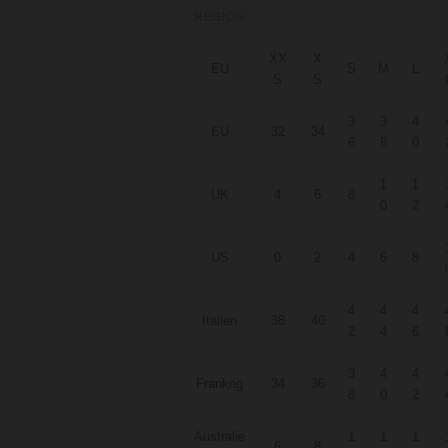
REGION
XX
X
EU
S
M
L
S
S
3
3
4
EU
32
34
6
8
0
1
1
UK
4
6
8
0
2
US
0
2
4
6
8
4
4
4
Italien
38
40
2
4
6
3
4
4
Frankrig
34
36
8
0
2
Australie
1
1
1
6
8