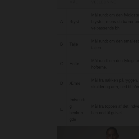
MÅL
VEJLEDNING
Mål rundt om den fyldigste
A
Bryst
brystet, mens du bærer en
velpassende bh.
Mål rundt om den smallest
B
Talje
taljen.
Mål rundt om den fyldigste
C
Hofte
hofterne.
Mål fra nakken på ryggen,
D
Ærme
skulder og arm, ned til hån
Indvendi
g
Mål fra toppen af det indv
E
benlæn
ben ned til gulvet.
gde