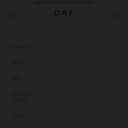
Spring til indhold
2NDDAY
NEW COLLECTION
IS ONLINE
Forrige
Næ
Day Birger et Mikkelsen Denmark
Åbn navigationsmenu
Åbn søgefu
Åbn in
DAY
NYHEDER
2NDDAY
SALE
EXCLUSIVE
OFFERS
DK/DKK
LOG PÅ