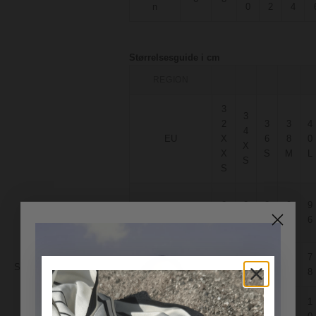
n
0
2
4
Størrelsesguide i cm
REGION
3
3
2
3
3
4
4
EU
X
6
8
0
X
X
S
M
L
S
S
8
8
8
9
9
A – Bryst
0
4
8
2
6
6
6
7
7
7
B – Talje
Størrelse:
Størrelsesoversigt
2
6
0
4
8
1
1
8
9
9