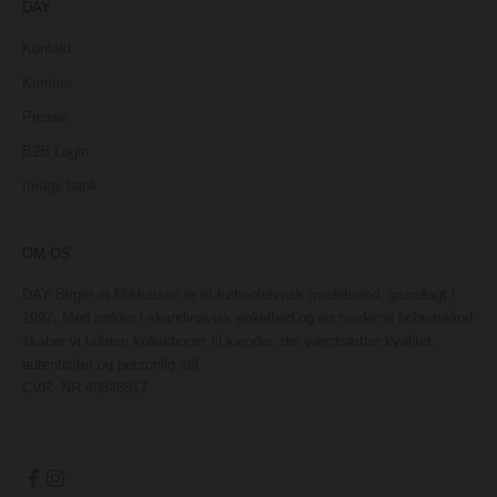
DAY
Kontakt
Karriere
Presse
B2B Login
Image bank
OM OS
DAY Birger et Mikkelsen er et københavnsk modebrand, grundlagt i
1997. Med rødder i skandinavisk enkelhed og en moderne bohemeånd
skaber vi tidløse kollektioner til kvinder, der værdsætter kvalitet,
autenticitet og personlig stil.
CVR .NR 40848517