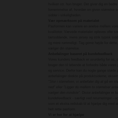
hvilken str. hun bruger. Det giver dig en bedre
fornemmelse af, hvordan en given størrelse s
sidder i virkeligheden.
Vær opmærksom på materialet
Pasformen kan variere en anelse mellem vor
kvaliteter. Vævede materialer opleves ofte s
tætsiddende, mens jersey og strik typisk sidd
og mere rummeligt. Tag gerne højde for dette,
vælger din størrelse.
Anbefalinger baseret på kundefeedback
Vores kunders feedback er uvurderlig for os, o
bruger den til løbende at forbedre både vores
og service. Derfor kan du nogle gange støde 
anbefalinger direkte på produktsiderne, ekse
"Stor i størrelsen, vi anbefaler dig at gå en st
ned"
eller
"Ligger du mellem to størrelser anbe
vælger den mindste"
. Disse anbefalinger er b
kundefeedback - særligt ved returneringer - o
som et ekstra redskab til at hjælpe dig med a
helt rette pasform.
Vi er her for at hjælpe