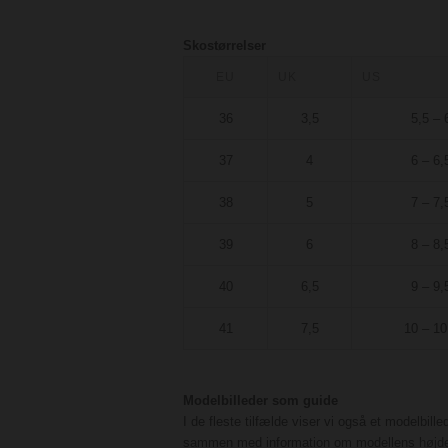
Skostørrelser
EU
UK
US
36
3,5
5,5 – 
37
4
6 – 6,
38
5
7 – 7,
39
6
8 – 8,
40
6,5
9 – 9,
41
7,5
10 – 10
Modelbilleder som guide
I de fleste tilfælde viser vi også et modelbille
sammen med information om modellens højd