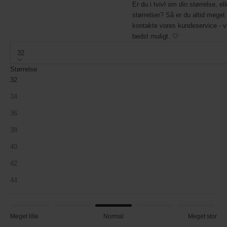
Er du i tvivl om din størrelse, el
størrelser? Så er du altid meget
kontakte vores kundeservice - v
bedst muligt. 🤍
32
Størrelse
32
34
36
38
40
42
44
Meget lille
Normal
Meget stor