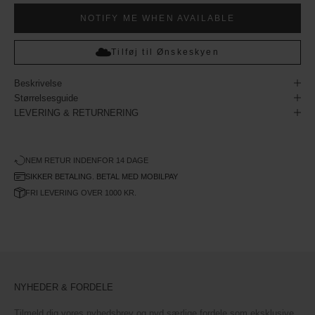
NOTIFY ME WHEN AVAILABLE
Tilføj til Ønskeskyen
Beskrivelse
Størrelsesguide
LEVERING & RETURNERING
NEM RETUR INDENFOR 14 DAGE
SIKKER BETALING. BETAL MED MOBILPAY
FRI LEVERING OVER 1000 KR.
NYHEDER & FORDELE
Tilmeld dig vores nyhedsbrev og nyd særlige fordele som eksklusive