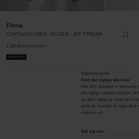
Fiona
CONTRAST LINEN - BLAZER - JET STREAM
Salgspris
Normalpris
1.200,00 kr
2.400,00 kr
SPAR 50%
Størrelsesguide
Find den rigtige størrelse
Hos DAY designer vi damestøj til
den rigtige størrelse betyder alt f
og føles rigtigt på netop din kro
guide til, hvordan du tager dine 
angivet i cm.
Mål dig selv