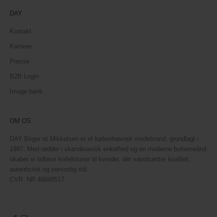
DAY
Kontakt
Karriere
Presse
B2B Login
Image bank
OM OS
DAY Birger et Mikkelsen er et københavnsk modebrand, grundlagt i
1997. Med rødder i skandinavisk enkelhed og en moderne bohemeånd
skaber vi tidløse kollektioner til kvinder, der værdsætter kvalitet,
autenticitet og personlig stil.
CVR .NR 40848517