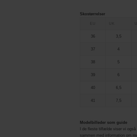
Skostørrelser
EU
UK
36
3,5
37
4
38
5
39
6
40
6,5
41
7,5
Modelbilleder som guide
I de fleste tilfælde viser vi også
sammen med information om mo