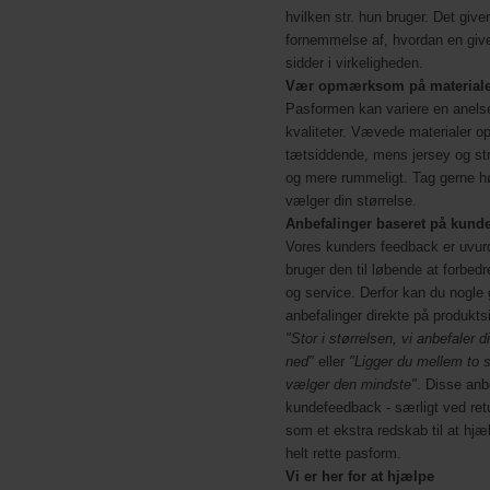
hvilken str. hun bruger. Det give
fornemmelse af, hvordan en give
sidder i virkeligheden.
Vær opmærksom på materiale
Pasformen kan variere en anels
kvaliteter. Vævede materialer o
tætsiddende, mens jersey og str
og mere rummeligt. Tag gerne hø
vælger din størrelse.
Anbefalinger baseret på kund
Vores kunders feedback er uvurde
bruger den til løbende at forbed
og service. Derfor kan du nogle
anbefalinger direkte på produkt
"Stor i størrelsen, vi anbefaler d
ned"
eller
"Ligger du mellem to s
vælger den mindste"
. Disse anb
kundefeedback - særligt ved retu
som et ekstra redskab til at hjæ
helt rette pasform.
Vi er her for at hjælpe