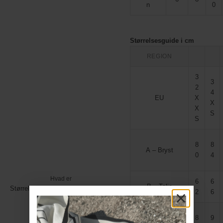
n
0
Størrelsesguide i cm
REGION
3
3
2
4
EU
X
X
X
S
S
8
8
A – Bryst
0
4
Hvad er
6
6
B – Talje
Størrelse:
min
Størrelsesoversigt
2
6
størrelse?
8
9