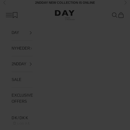
Spring til indhold
2NDDAY
NEW COLLECTION
IS ONLINE
Forrige
Næ
Day Birger et Mikkelsen Denmark
Åbn navigationsmenu
Åbn søgefu
Åbn in
DAY
NYHEDER
2NDDAY
SALE
EXCLUSIVE
OFFERS
DK/DKK
LOG PÅ