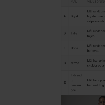
MÅL
VEJLEDNIN
Mål rundt om 
A
Bryst
brystet, men
velpassende 
Mål rundt om
B
Talje
taljen.
Mål rundt om 
C
Hofte
hofterne.
Mål fra nakk
D
Ærme
skulder og ar
Indvendi
g
Mål fra toppe
E
benlæn
ben ned til gu
gde