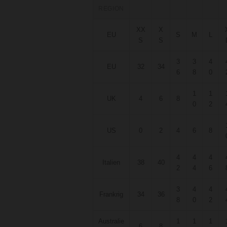
REGION
XX
X
EU
S
M
L
S
S
3
3
4
EU
32
34
6
8
0
1
1
UK
4
6
8
0
2
US
0
2
4
6
8
4
4
4
Italien
38
40
2
4
6
3
4
4
Frankrig
34
36
8
0
2
Australie
1
1
1
6
8