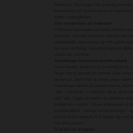
hvilken str. hun bruger. Det giver dig en bedre
fornemmelse af, hvordan en given størrelse s
sidder i virkeligheden.
Vær opmærksom på materialet
Pasformen kan variere en anelse mellem vor
kvaliteter. Vævede materialer opleves ofte s
tætsiddende, mens jersey og strik typisk sidd
og mere rummeligt. Tag gerne højde for dette,
vælger din størrelse.
Anbefalinger baseret på kundefeedback
Vores kunders feedback er uvurderlig for os, o
bruger den til løbende at forbedre både vores
og service. Derfor kan du nogle gange støde 
anbefalinger direkte på produktsiderne, ekse
"Stor i størrelsen, vi anbefaler dig at gå en st
ned"
eller
"Ligger du mellem to størrelser anbe
vælger den mindste"
. Disse anbefalinger er b
kundefeedback - særligt ved returneringer - o
som et ekstra redskab til at hjælpe dig med a
helt rette pasform.
Vi er her for at hjælpe