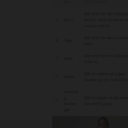
MÅL
VEJLEDNING
Mål rundt om den fyldigste
A
Bryst
brystet, mens du bærer en
velpassende bh.
Mål rundt om den smallest
B
Talje
taljen.
Mål rundt om den fyldigste
C
Hofte
hofterne.
Mål fra nakken på ryggen,
D
Ærme
skulder og arm, ned til hån
Indvendi
g
Mål fra toppen af det indv
E
benlæn
ben ned til gulvet.
gde