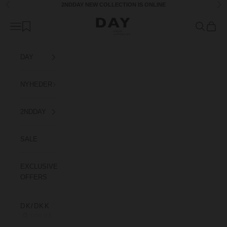
Spring til indhold
2NDDAY
NEW COLLECTION
IS ONLINE
Forrige
Næ
Day Birger et Mikkelsen Denmark
Åbn navigationsmenu
Åbn søgefu
Åbn in
DAY
NYHEDER
2NDDAY
SALE
EXCLUSIVE
OFFERS
DK/DKK
LOG PÅ