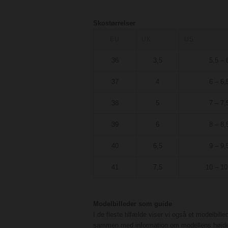
Skostørrelser
EU
UK
US
36
3,5
5,5 – 
37
4
6 – 6,
38
5
7 – 7,
39
6
8 – 8,
40
6,5
9 – 9,
41
7,5
10 – 10
Modelbilleder som guide
I de fleste tilfælde viser vi også et modelbille
sammen med information om modellens højd