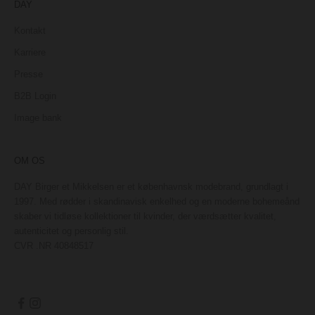
DAY
Kontakt
Karriere
Presse
B2B Login
Image bank
OM OS
DAY Birger et Mikkelsen er et københavnsk modebrand, grundlagt i
1997. Med rødder i skandinavisk enkelhed og en moderne bohemeånd
skaber vi tidløse kollektioner til kvinder, der værdsætter kvalitet,
autenticitet og personlig stil.
CVR .NR 40848517