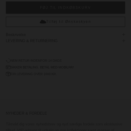
FØJ TIL INDKØBSKURV
Tilføj til Ønskeskyen
Beskrivelse
LEVERING & RETURNERING
NEM RETUR INDENFOR 14 DAGE
SIKKER BETALING. BETAL MED MOBILPAY
FRI LEVERING OVER 1000 KR.
NYHEDER & FORDELE
Tilmeld dig vores nyhedsbrev og nyd særlige fordele som eksklusive
tilbud, VIP-adgang til udsalg og nye kollektioner samt masser af