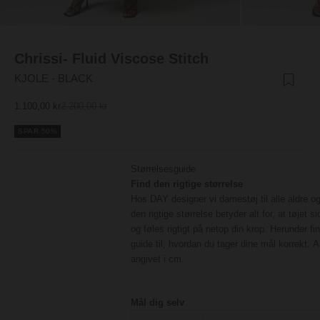
Chrissi- Fluid Viscose Stitch
KJOLE - BLACK
Salgspris
Normalpris
1.100,00 kr
2.200,00 kr
SPAR 50%
Størrelsesguide
Find den rigtige størrelse
Hos DAY designer vi damestøj til alle aldre og
den rigtige størrelse betyder alt for, at tøjet s
og føles rigtigt på netop din krop. Herunder fi
guide til, hvordan du tager dine mål korrekt. A
angivet i cm.
Mål dig selv