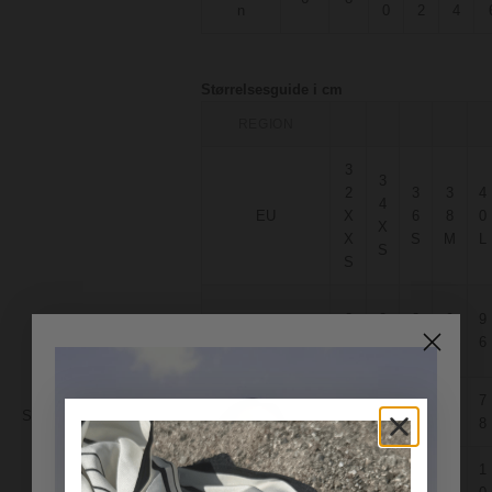
n
0
2
4
Størrelsesguide i cm
REGION
3
3
2
3
3
4
4
EU
X
6
8
0
X
X
S
M
L
S
S
8
8
8
9
9
A – Bryst
0
4
8
2
6
6
6
7
7
7
B – Talje
Størrelse:
Størrelsesoversigt
2
6
0
4
8
1
1
8
9
9