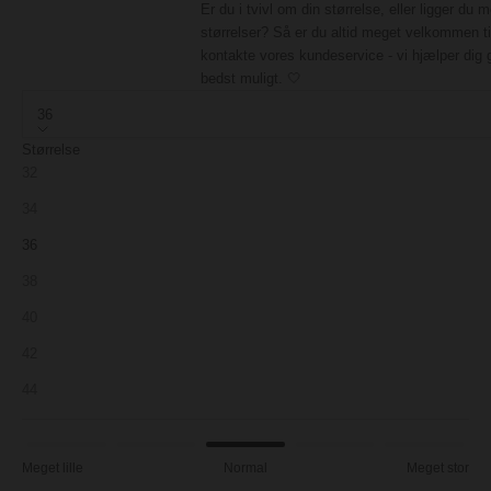
Er du i tvivl om din størrelse, eller ligger du 
størrelser? Så er du altid meget velkommen ti
kontakte vores kundeservice - vi hjælper dig 
bedst muligt. 🤍
36
Størrelse
32
34
36
38
40
42
44
Meget lille
Normal
Meget stor