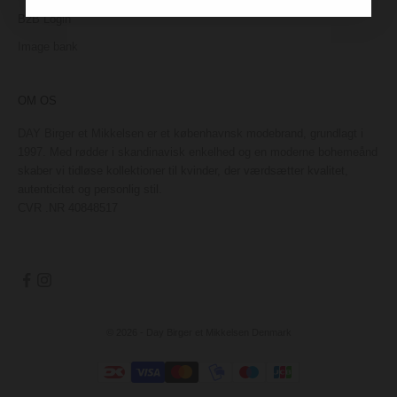
B2B Login
Image bank
OM OS
DAY Birger et Mikkelsen er et københavnsk modebrand, grundlagt i
1997. Med rødder i skandinavisk enkelhed og en moderne bohemeånd
skaber vi tidløse kollektioner til kvinder, der værdsætter kvalitet,
autenticitet og personlig stil.
CVR .NR 40848517
© 2026 - Day Birger et Mikkelsen Denmark