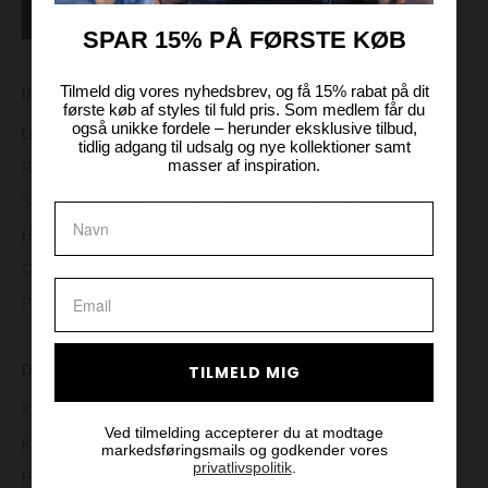
TILMELD
SPAR 15% PÅ FØRSTE KØB
International
FREE GIFT FOR YOU
Tilmeld dig vores nyhedsbrev, og få 15% rabat på dit
INFORMATION
første køb af styles til fuld pris. Som medlem får du
også unikke fordele – herunder eksklusive tilbud,
Spend 2500 DKK to receive a
Levering
United Kingdom
tidlig adgang til udsalg og nye kollektioner samt
Free Sille Small - Daily Scarf.
masser af inspiration.
Returnering
Choose between three colors:
Størrelsesguide
Sweden
Vanilla Ice, Humus or Black
Handelsbetingelser
Cookiepolitik
Privatlivspolitik
CLAIM YOUR FREE GIFT
DAY
TILMELD MIG
*Valid while stocks last. Cannot be combined with other
promotions or discount codes.
Kontakt
Ved tilmelding accepterer du at modtage
Karriere
markedsføringsmails og godkender vores
privatlivspolitik
.
Presse