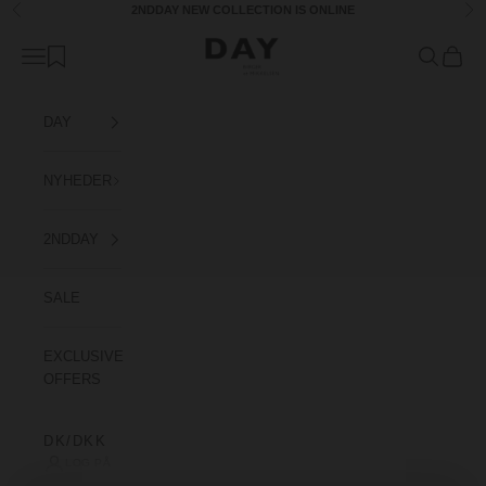
Spring til indhold
2NDDAY
NEW COLLECTION
IS ONLINE
Forrige
Næ
Day Birger et Mikkelsen Denmark
Åbn navigationsmenu
Åbn søgefu
Åbn in
DAY
NYHEDER
2NDDAY
SALE
EXCLUSIVE
OFFERS
DK/DKK
LOG PÅ